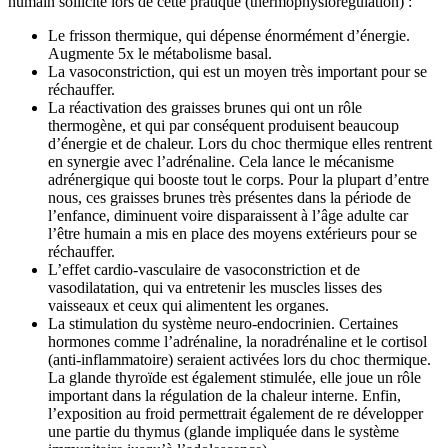
humain sollicite lors de cette pratique (thermophysiorégulation) :
Le frisson thermique, qui dépense énormément d’énergie.
Augmente 5x le métabolisme basal.
La vasoconstriction, qui est un moyen très important pour se
réchauffer.
La réactivation des graisses brunes qui ont un rôle
thermogène, et qui par conséquent produisent beaucoup
d’énergie et de chaleur. Lors du choc thermique elles rentrent
en synergie avec l’adrénaline. Cela lance le mécanisme
adrénergique qui booste tout le corps. Pour la plupart d’entre
nous, ces graisses brunes très présentes dans la période de
l’enfance, diminuent voire disparaissent à l’âge adulte car
l’être humain a mis en place des moyens extérieurs pour se
réchauffer.
L’effet cardio-vasculaire de vasoconstriction et de
vasodilatation, qui va entretenir les muscles lisses des
vaisseaux et ceux qui alimentent les organes.
La stimulation du système neuro-endocrinien. Certaines
hormones comme l’adrénaline, la noradrénaline et le cortisol
(anti-inflammatoire) seraient activées lors du choc thermique.
La glande thyroïde est également stimulée, elle joue un rôle
important dans la régulation de la chaleur interne. Enfin,
l’exposition au froid permettrait également de re développer
une partie du thymus (glande impliquée dans le système