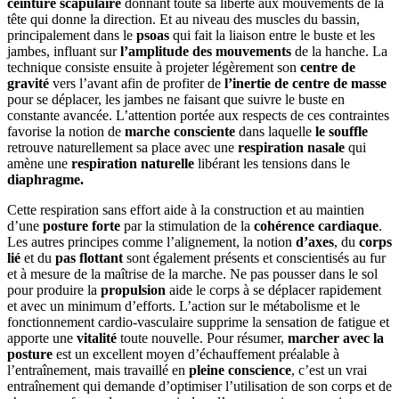
ceinture scapulaire
donnant toute sa liberté aux mouvements de la
tête qui donne la direction. Et au niveau des muscles du bassin,
principalement dans le
psoas
qui fait la liaison entre le buste et les
jambes, influant sur
l’amplitude des mouvements
de la hanche. La
technique consiste ensuite à projeter légèrement son
centre de
gravité
vers l’avant afin de profiter de
l’inertie de centre de masse
pour se déplacer, les jambes ne faisant que suivre le buste en
constante avancée. L’attention portée aux respects de ces contraintes
favorise la notion de
marche consciente
dans laquelle
le souffle
retrouve naturellement sa place avec une
respiration
nasale
qui
amène une
respiration naturelle
libérant les tensions dans le
diaphragme.
Cette respiration sans effort aide à la construction et au maintien
d’une
posture forte
par la stimulation de la
cohérence cardiaque
.
Les autres principes comme l’alignement, la notion
d’axes
, du
corps
lié
et du
pas flottant
sont également présents et conscientisés au fur
et à mesure de la maîtrise de la marche. Ne pas pousser dans le sol
pour produire la
propulsion
aide le corps à se déplacer rapidement
et avec un minimum d’efforts. L’action sur le métabolisme et le
fonctionnement cardio-vasculaire supprime la sensation de fatigue et
apporte une
vitalité
toute nouvelle. Pour résumer,
marcher avec la
posture
est un excellent moyen d’échauffement préalable à
l’entraînement, mais travaillé en
pleine conscience
, c’est un vrai
entraînement qui demande d’optimiser l’utilisation de son corps et de