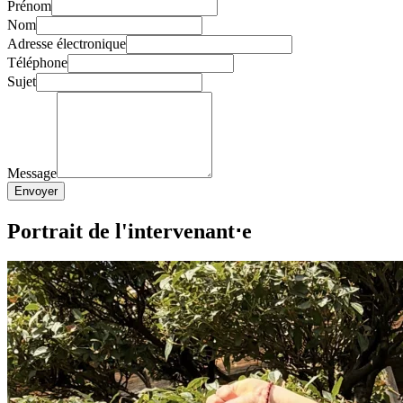
Prénom
Nom
Adresse électronique
Téléphone
Sujet
Message
Envoyer
Portrait de l'intervenant⋅e