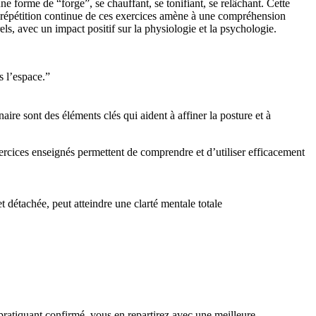
ne forme de “forge”, se chauffant, se tonifiant, se relâchant. Cette
La répétition continue de ces exercices amène à une compréhension
els, avec un impact positif sur la physiologie et la psychologie.
s l’espace.”
aire sont des éléments clés qui aident à affiner la posture et à
ercices enseignés permettent de comprendre et d’utiliser efficacement
t détachée, peut atteindre une clarté mentale totale
 pratiquant confirmé, vous en repartirez avec une meilleure