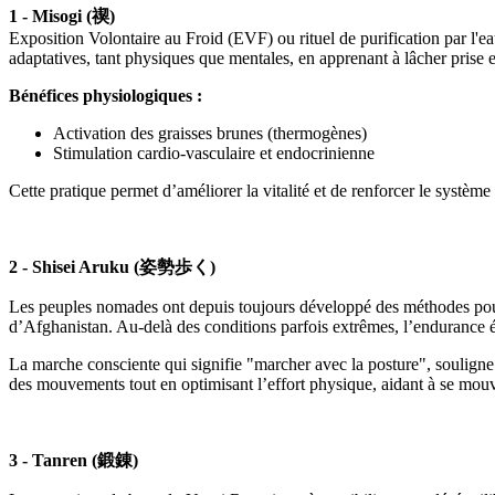
1 - Misogi (禊)
Exposition Volontaire au Froid (EVF) ou rituel de purification par l'eau
adaptatives, tant physiques que mentales, en apprenant à lâcher prise 
Bénéfices physiologiques :
Activation des graisses brunes (thermogènes)
Stimulation cardio-vasculaire et endocrinienne
Cette pratique permet d’améliorer la vitalité et de renforcer le systèm
2 - Shisei Aruku (姿勢歩く)
Les peuples nomades ont depuis toujours développé des méthodes pour p
d’Afghanistan. Au-delà des conditions parfois extrêmes, l’endurance éta
La marche consciente qui signifie "marcher avec la posture", souligne 
des mouvements tout en optimisant l’effort physique, aidant à se mouv
3 - Tanren (鍛錬)