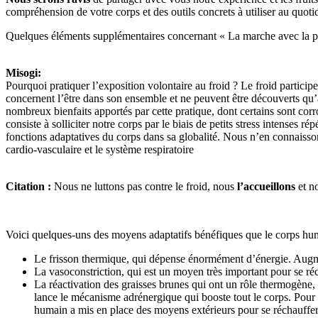
compréhension de votre corps et des outils concrets à utiliser au quoti
Quelques éléments supplémentaires concernant « La marche avec la post
Misogi:
Pourquoi pratiquer l’exposition volontaire au froid ? Le froid participe
concernent l’être dans son ensemble et ne peuvent être découverts qu’a
nombreux bienfaits apportés par cette pratique, dont certains sont corr
consiste à solliciter notre corps par le biais de petits stress intenses 
fonctions adaptatives du corps dans sa globalité. Nous n’en connaisso
cardio-vasculaire et le système respiratoire
Citation :
Nous ne luttons pas contre le froid, nous
l’accueillons
et n
Voici quelques-uns des moyens adaptatifs bénéfiques que le corps humai
Le frisson thermique, qui dépense énormément d’énergie. Augm
La vasoconstriction, qui est un moyen très important pour se réc
La réactivation des graisses brunes qui ont un rôle thermogène,
lance le mécanisme adrénergique qui booste tout le corps. Pour la
humain a mis en place des moyens extérieurs pour se réchauffer