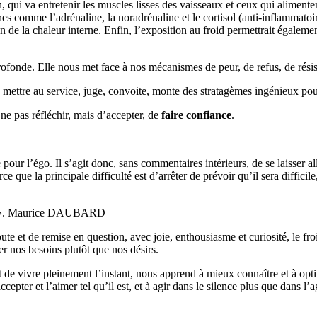
n, qui va entretenir les muscles lisses des vaisseaux et ceux qui alimente
 comme l’adrénaline, la noradrénaline et le cortisol (anti-inflammatoir
on de la chaleur interne. Enfin, l’exposition au froid permettrait égale
rofonde. Elle nous met face à nos mécanismes de peur, de refus, de rési
e mettre au service, juge, convoite, monte des stratagèmes ingénieux pour
, ne pas réfléchir, mais d’accepter, de
faire confiance
.
ur l’égo. Il s’agit donc, sans commentaires intérieurs, de se laisser all
 que la principale difficulté est d’arrêter de prévoir qu’il sera difficil
. Maurice DAUBARD
e et de remise en question, avec joie, enthousiasme et curiosité, le fro
er nos besoins plutôt que nos désirs.
t de vivre pleinement l’instant, nous apprend à mieux connaître et à op
pter et l’aimer tel qu’il est, et à agir dans le silence plus que dans l’ag