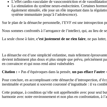
L’effet cardio-vasculaire de vasoconstriction et de vasodilatatio
La stimulation du système neuro-endocrinien. Certaines hormones
également stimulée, elle joue un rôle important dans la régulati
système immunitaire jusqu’à l’adolescence).
Sur le plan de la démarche personnelle, l’EVF est une introspection p
Nous sommes confrontés à l’arrogance de l’intellect, qui, au lieu de s
La seule chose à faire,
c’est justement de ne rien faire
, ne pas lutter
La démarche est d’une simplicité enfantine, mais tellement éprouvante po
devient infiniment plus doux et plus simple que prévu, précisément parce
en convaincre et qui nous rend ainsi vulnérables
Citation :
« Pas d’équivoques dans la pensée,
un pas efface l’autre
»
Pour conclure, en accomplissant cette démarche d’introspection, d’écout
inestimable et pourtant si souvent couronné d’ingratitude : il va combl
Cette pratique, à condition qu’elle soit appréhendée avec pour seul bu
harmonie avec notre environnement et non plus en confrontation, à l’acce