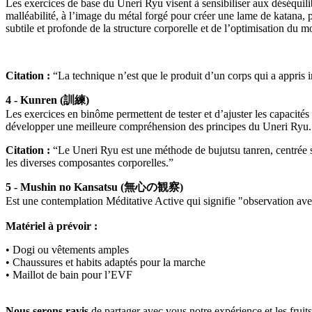
Les exercices de base du Uneri Ryu visent à sensibiliser aux déséquilibr
malléabilité, à l’image du métal forgé pour créer une lame de katana, 
subtile et profonde de la structure corporelle et de l’optimisation du 
Citation :
“La technique n’est que le produit d’un corps qui a appris i
4 - Kunren (訓練)
Les exercices en binôme permettent de tester et d’ajuster les capacités 
développer une meilleure compréhension des principes du Uneri Ryu.
Citation :
“Le Uneri Ryu est une méthode de bujutsu tanren, centrée su
les diverses composantes corporelles.”
5 - Mushin no Kansatsu (無心の観察)
Est une contemplation Méditative Active qui signifie "observation avec 
Matériel à prévoir :
• Dogi ou vêtements amples
• Chaussures et habits adaptés pour la marche
• Maillot de bain pour l’EVF
Nous serons ravis
de partager avec vous notre expérience et les frui