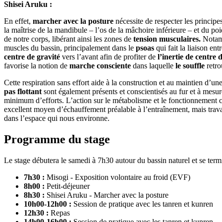
Shisei Aruku :
En effet,
marcher avec la posture
nécessite de respecter les principe
la maîtrise de la mandibule – l’os de la mâchoire inférieure – et du p
de notre corps, libérant ainsi les zones de
tension musculaires.
Notamm
muscles du bassin, principalement dans le
psoas
qui fait la liaison ent
centre de gravité
vers l’avant afin de profiter de
l’inertie de centre 
favorise la notion de
marche consciente
dans laquelle
le souffle
retro
Cette respiration sans effort aide à la construction et au maintien d’un
pas flottant
sont également présents et conscientisés au fur et à mesur
minimum d’efforts. L’action sur le métabolisme et le fonctionnement c
excellent moyen d’échauffement préalable à l’entraînement, mais trav
dans l’espace qui nous environne.
Programme du stage
Le stage débutera le samedi à 7h30 autour du bassin naturel et se ter
7h30 :
Misogi - Exposition volontaire au froid (EVF)
8h00 :
Petit-déjeuner
8h30 :
Shisei Aruku - Marcher avec la posture
10h00-12h00 :
Session de pratique avec les tanren et kunren
12h30 :
Repas
14h00-16h00 :
Session de pratique avec les tanren et kunren