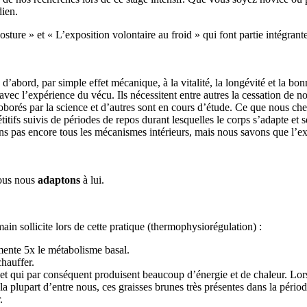
dien.
ure » et « L’exposition volontaire au froid » qui font partie intégrant
 d’abord, par simple effet mécanique, à la vitalité, la longévité et la bon
vec l’expérience du vécu. Ils nécessitent entre autres la cessation de no
oborés par la science et d’autres sont en cours d’étude. Ce que nous che
répétitifs suivis de périodes de repos durant lesquelles le corps s’adapte e
ns pas encore tous les mécanismes intérieurs, mais nous savons que l’ex
ous nous
adaptons
à lui.
n sollicite lors de cette pratique (thermophysiorégulation) :
ente 5x le métabolisme basal.
hauffer.
 et qui par conséquent produisent beaucoup d’énergie et de chaleur. Lors
 plupart d’entre nous, ces graisses brunes très présentes dans la période
.