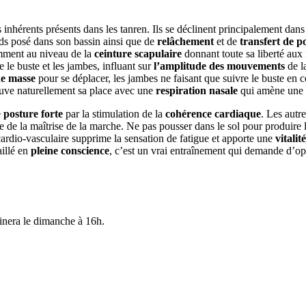
s inhérents présents dans les tanren. Ils se déclinent principalement dan
oids posé dans son bassin ainsi que de
relâchement
et de
transfert de p
ent au niveau de la
ceinture scapulaire
donnant toute sa liberté aux
re le buste et les jambes, influant sur
l’amplitude des mouvements
de l
de masse
pour se déplacer, les jambes ne faisant que suivre le buste en c
uve naturellement sa place avec une
respiration
nasale
qui amène une
e
posture forte
par la stimulation de la
cohérence cardiaque
. Les autr
e de la maîtrise de la marche. Ne pas pousser dans le sol pour produire 
ardio-vasculaire supprime la sensation de fatigue et apporte une
vitalité
aillé en
pleine conscience
, c’est un vrai entraînement qui demande d’opt
minera le dimanche à 16h.