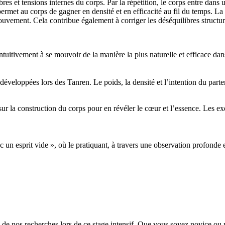
es et tensions internes du corps. Par la répétition, le corps entre dans u
permet au corps de gagner en densité et en efficacité au fil du temps. 
mouvement. Cela contribue également à corriger les déséquilibres structur
ntuitivement à se mouvoir de la manière la plus naturelle et efficace dan
développées lors des Tanren. Le poids, la densité et l’intention du parten
r la construction du corps pour en révéler le cœur et l’essence. Les ex
un esprit vide », où le pratiquant, à travers une observation profonde e
ts de nos recherches lors de ce stage intensif. Que vous soyez novice ou