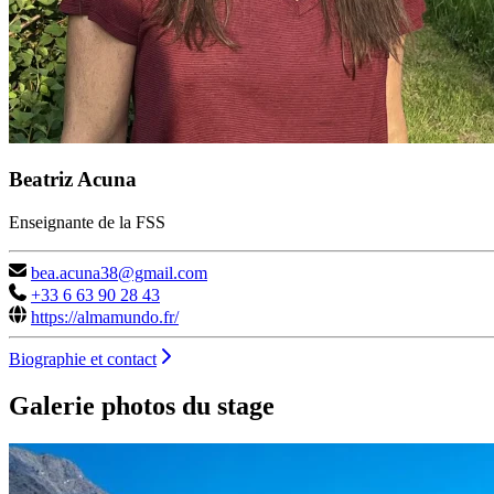
Beatriz Acuna
Enseignante de la FSS
bea.acuna38@gmail.com
+33 6 63 90 28 43
https://almamundo.fr/
Biographie et contact
Galerie photos du stage