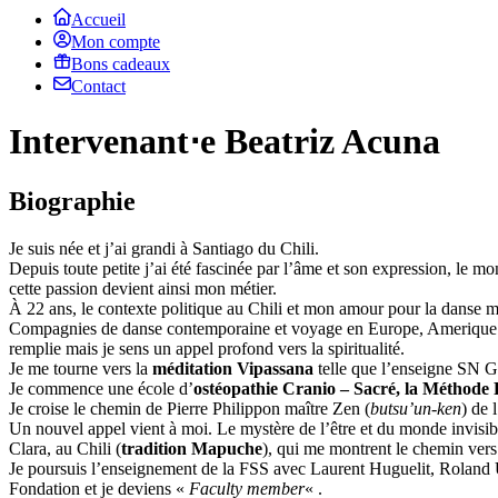
Accueil
Mon compte
Bons cadeaux
Contact
Intervenant⋅e Beatriz Acuna
Biographie
Je suis née et j’ai grandi à Santiago du Chili.
Depuis toute petite j’ai été fascinée par l’âme et son expression, le mo
cette passion devient ainsi mon métier.
À 22 ans, le contexte politique au Chili et mon amour pour la danse me
Compagnies de danse contemporaine et voyage en Europe, Amerique du 
remplie mais je sens un appel profond vers la spiritualité.
Je me tourne vers la
méditation Vipassana
telle que l’enseigne SN G
Je commence une école d’
ostéopathie Cranio – Sacré, la Méthode 
Je croise le chemin de Pierre Philippon maître Zen (
butsu’un-ken
) de l
Un nouvel appel vient à moi. Le mystère de l’être et du monde invisi
Clara, au Chili (
tradition Mapuche
), qui me montrent le chemin vers
Je poursuis l’enseignement de la FSS avec Laurent Huguelit, Roland U
Fondation et je deviens «
Faculty member
« .