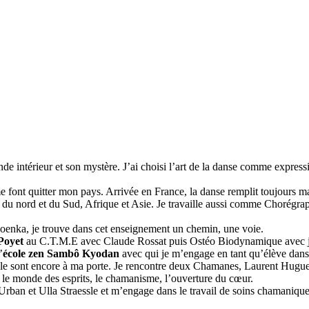
nde intérieur et son mystère. J’ai choisi l’art de la danse comme express
 font quitter mon pays. Arrivée en France, la danse remplit toujours ma
nord et du Sud, Afrique et Asie. Je travaille aussi comme Chorégraph
oenka, je trouve dans cet enseignement un chemin, une voie.
Poyet
au C.T.M.E avec Claude Rossat puis Ostéo Biodynamique avec ju
’
école zen Sambô Kyodan
avec qui je m’engage en tant qu’élève dans
ble sont encore à ma porte. Je rencontre deux Chamanes, Laurent Huguel
 le monde des esprits, le chamanisme, l’ouverture du cœur.
rban et Ulla Straessle et m’engage dans le travail de soins chamanique