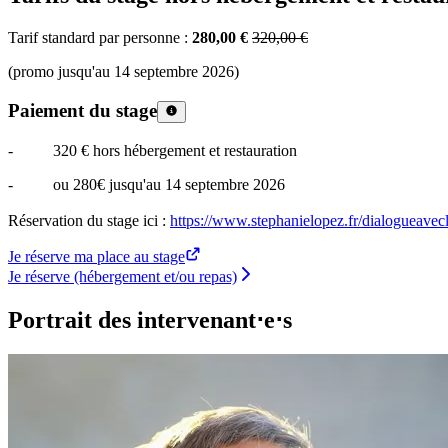
Tarif standard par personne :
280,00 €
320,00 €
(promo jusqu'au 14 septembre 2026)
Paiement du stage
- 320 € hors hébergement et restauration
- ou 280€ jusqu'au 14 septembre 2026
Réservation du stage ici :
https://www.stephanielopez.fr/dialogueavec
Je réserve ma place au stage
Je réserve (hébergement et/ou repas)
Portrait des intervenant⋅e⋅s