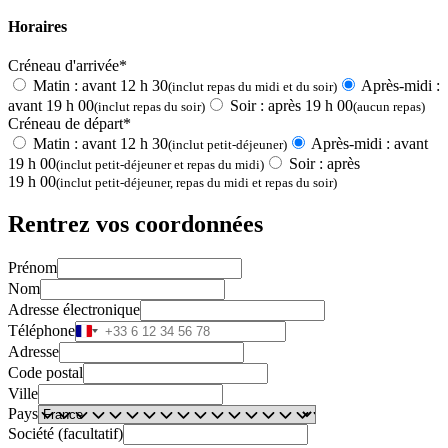
Horaires
Créneau d'arrivée*
Matin : avant 12 h 30
Après-midi :
(inclut repas du midi et du soir)
avant 19 h 00
Soir : après 19 h 00
(inclut repas du soir)
(aucun repas)
Créneau de départ*
Matin : avant 12 h 30
Après-midi : avant
(inclut petit-déjeuner)
19 h 00
Soir : après
(inclut petit-déjeuner et repas du midi)
19 h 00
(inclut petit-déjeuner, repas du midi et repas du soir)
Rentrez vos coordonnées
Prénom
Nom
Adresse électronique
Téléphone
Adresse
Code postal
Ville
Pays
Société (facultatif)