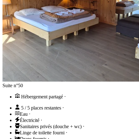
Suite n°50
Hébergement partagé
⋅
5 / 5 places restantes
⋅
Eau
⋅
Électricité
⋅
Sanitaires privés (douche + wc)
⋅
Linge de toilette fourni
⋅
Draps fournis
⋅