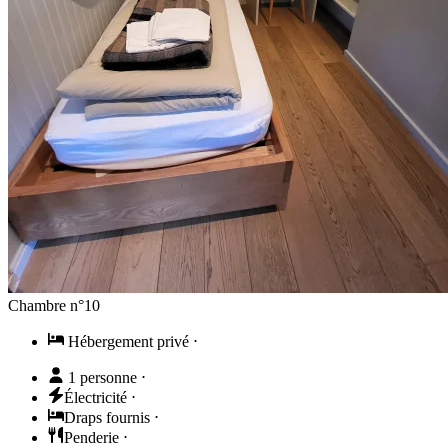
Chambre n°10
Hébergement privé
⋅
1 personne
⋅
Électricité
⋅
Draps fournis
⋅
Penderie
⋅