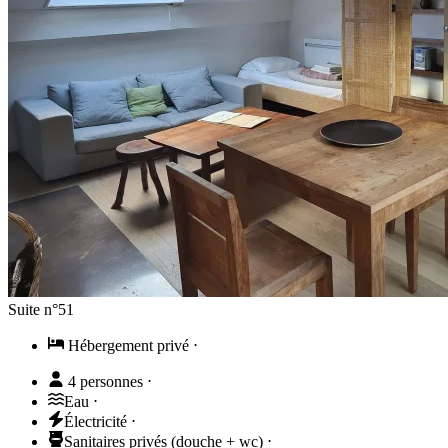
Suite n°51
Hébergement privé
⋅
4 personnes
⋅
Eau
⋅
Électricité
⋅
Sanitaires privés (douche + wc)
⋅