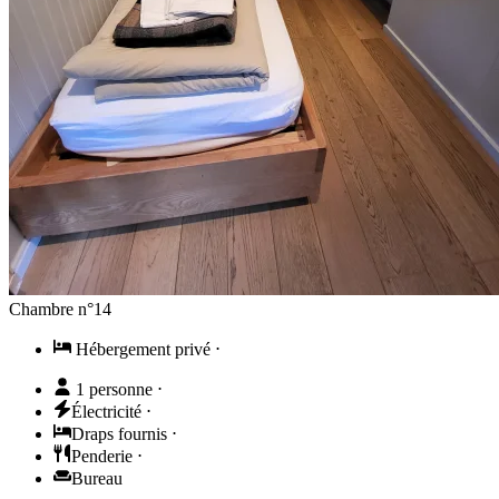
Chambre n°14
Hébergement privé
⋅
1 personne
⋅
Électricité
⋅
Draps fournis
⋅
Penderie
⋅
Bureau