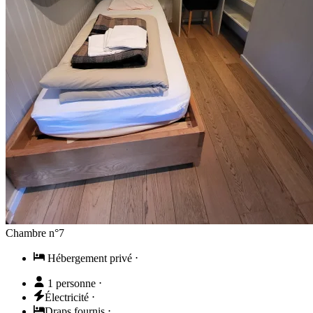
Chambre n°7
Hébergement privé
⋅
1 personne
⋅
Électricité
⋅
Draps fournis
⋅