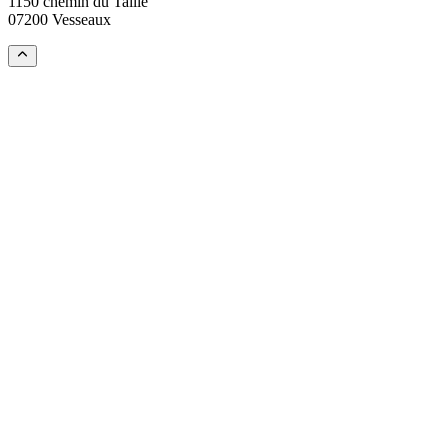
1150 chemin du Taillé
07200 Vesseaux