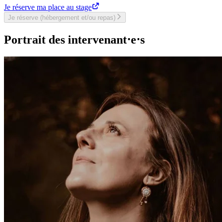
Je réserve ma place au stage
Je réserve (hébergement et/ou repas)
Portrait des intervenant⋅e⋅s