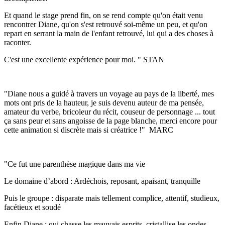
Et quand le stage prend fin, on se rend compte qu'on était venu
rencontrer Diane, qu'on s'est retrouvé soi-même un peu, et qu'on
repart en serrant la main de l'enfant retrouvé, lui qui a des choses à
raconter.
C'est une excellente expérience pour moi. " STAN
"Diane nous a guidé à travers un voyage au pays de la liberté, mes
mots ont pris de la hauteur, je suis devenu auteur de ma pensée,
amateur du verbe, bricoleur du récit, couseur de personnage ... tout
ça sans peur et sans angoisse de la page blanche, merci encore pour
cette animation si discrète mais si créatrice !" MARC
"Ce fut une parenthèse magique dans ma vie
Le domaine d’abord : Ardéchois, reposant, apaisant, tranquille
Puis le groupe : disparate mais tellement complice, attentif, studieux,
facétieux et soudé
Enfin Diane : qui chasse les mauvais esprits, cristallise les ondes