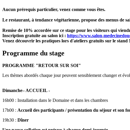
Aucun prérequis particulier, venez comme vous êtes.
Le restaurant, à tendance végétarienne, propose des menus de sai
Remise de 10% accordée sur ce stage pour les visiteurs qui vien
Inscription gratuite au salon ici :
https://www.salon-medecinedouce
Venez découvrir les pratiques lors d'ateliers gratuits sur le stand 
Programme du stage
PROGRAMME "RETOUR SUR SOI"
Les thèmes abordés chaque jour peuvent sensiblement changer et évoluer
Dimanche– ACCUEIL -
16h00 : Installation dans le Domaine et dans les chambres
17h00 :
Accueil des participants / présentation du séjour et son f
19h30 :
Dîner
Une pause collation est prévue à chaque demi-journée