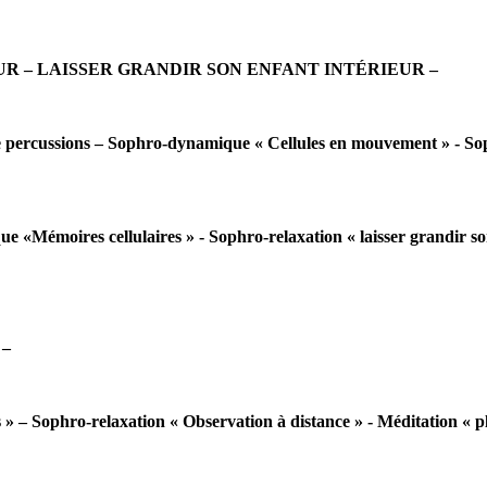
IEUR – LAISSER GRANDIR SON ENFANT INTÉRIEUR –
e percussions – Sophro-dynamique « Cellules en mouvement » - Sop
e «Mémoires cellulaires » - Sophro-relaxation « laisser grandir son
 –
 » – Sophro-relaxation « Observation à distance » - Méditation « p