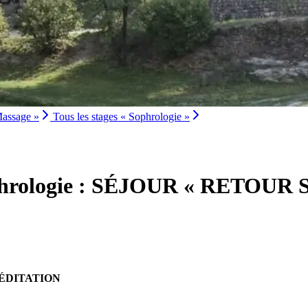
Massage »
Tous les stages « Sophrologie »
ophrologie : SÉJOUR « RETOUR 
ÉDITATION