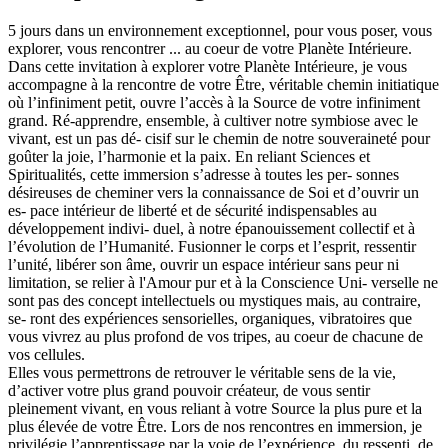
5 jours dans un environnement exceptionnel, pour vous poser, vous
explorer, vous rencontrer ... au coeur de votre Planète Intérieure.
Dans cette invitation à explorer votre Planète Intérieure, je vous
accompagne à la rencontre de votre Être, véritable chemin initiatique
où l’infiniment petit, ouvre l’accès à la Source de votre infiniment
grand. Ré-apprendre, ensemble, à cultiver notre symbiose avec le
vivant, est un pas dé- cisif sur le chemin de notre souveraineté pour
goûter la joie, l’harmonie et la paix. En reliant Sciences et
Spiritualités, cette immersion s’adresse à toutes les per- sonnes
désireuses de cheminer vers la connaissance de Soi et d’ouvrir un
es- pace intérieur de liberté et de sécurité indispensables au
développement indivi- duel, à notre épanouissement collectif et à
l’évolution de l’Humanité. Fusionner le corps et l’esprit, ressentir
l’unité, libérer son âme, ouvrir un espace intérieur sans peur ni
limitation, se relier à l'Amour pur et à la Conscience Uni- verselle ne
sont pas des concept intellectuels ou mystiques mais, au contraire,
se- ront des expériences sensorielles, organiques, vibratoires que
vous vivrez au plus profond de vos tripes, au coeur de chacune de
vos cellules.
Elles vous permettrons de retrouver le véritable sens de la vie,
d’activer votre plus grand pouvoir créateur, de vous sentir
pleinement vivant, en vous reliant à votre Source la plus pure et la
plus élevée de votre Être. Lors de nos rencontres en immersion, je
privilégie l’apprentissage par la voie de l’expérience, du ressenti, de