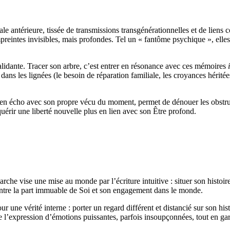
iale antérieure, tissée de transmissions transgénérationnelles et de lie
mpreintes invisibles, mais profondes. Tel un « fantôme psychique », elle
lidante. Tracer son arbre, c’est entrer en résonance avec ces mémoires
dans les lignées (le besoin de réparation familiale, les croyances hérité
bre, en écho avec son propre vécu du moment, permet de dénouer les obstr
quérir une liberté nouvelle plus en lien avec son Être profond.
arche vise une mise au monde par l’écriture intuitive : situer son histo
entre la part immuable de Soi et son engagement dans le monde.
r une vérité interne : porter un regard différent et distancié sur son histo
’expression d’émotions puissantes, parfois insoupçonnées, tout en garanti