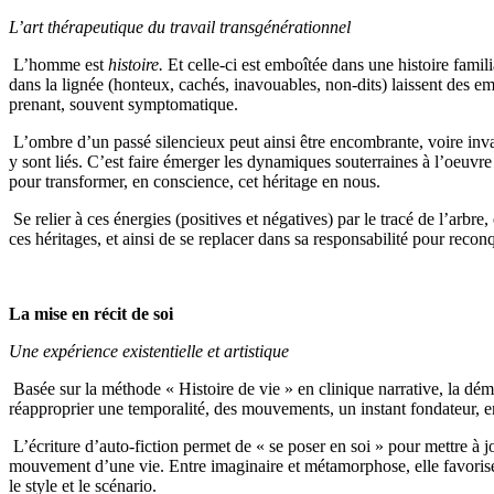
L’art thérapeutique du travail transgénérationnel
L’homme est
histoire.
Et celle-ci est emboîtée dans une histoire famil
dans la lignée (honteux, cachés, inavouables, non-dits) laissent des e
prenant, souvent symptomatique.
L’ombre d’un passé silencieux peut ainsi être encombrante, voire inva
y sont liés. C’est faire émerger les dynamiques souterraines à l’oeuvre 
pour transformer, en conscience, cet héritage en nous.
Se relier à ces énergies (positives et négatives) par le tracé de l’ar
ces héritages, et ainsi de se replacer dans sa responsabilité pour recon
La mise en récit de soi
Une expérience existentielle et artistique
Basée sur la méthode « Histoire de vie » en clinique narrative, la dém
réapproprier une temporalité, des mouvements, un instant fondateur, 
L’écriture d’auto-fiction permet de « se poser en soi » pour mettre à jou
mouvement d’une vie. Entre imaginaire et métamorphose, elle favorise l
le style et le scénario.