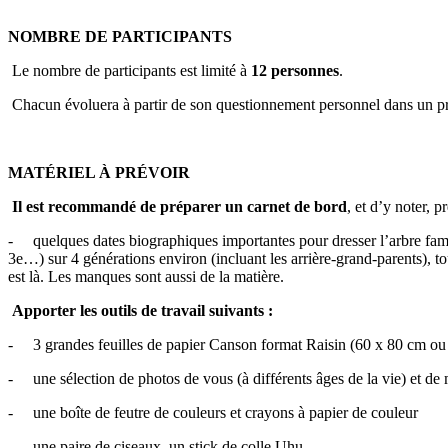
NOMBRE DE PARTICIPANTS
Le nombre de participants est limité à
12 personnes
.
Chacun évoluera à partir de son questionnement personnel dans un proc
MATÉRIEL À PRÉVOIR
Il est recommandé de préparer un carnet de bord
, et d’y noter, 
- quelques dates biographiques importantes pour dresser l’arbre famil
3e…) sur 4 générations environ (incluant les arrière-grand-parents), t
est là. Les manques sont aussi de la matière.
Apporter les outils de travail suivants :
- 3 grandes feuilles de papier Canson format Raisin (60 x 80 cm ou
- une sélection de photos de vous (à différents âges de la vie) et de 
- une boîte de feutre de couleurs et crayons à papier de couleur
- une paire de ciseaux, un stick de colle Uhu