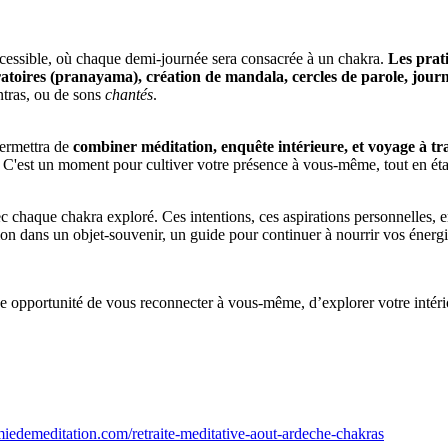
accessible, où chaque demi-journée sera consacrée à un chakra.
Les prati
atoires (pranayama), création de mandala, cercles de parole, journa
antras, ou de sons
chantés
.
permettra de
combiner méditation, enquête intérieure, et voyage à tra
e. C'est un moment pour cultiver votre présence à vous-même, tout en é
c chaque chakra exploré. Ces intentions, ces aspirations personnelles, em
n dans un objet-souvenir, un guide pour continuer à nourrir vos énergies
e opportunité de vous reconnecter à vous-même, d’explorer votre intérior
iedemeditation.com/retraite-meditative-aout-ardeche-chakras