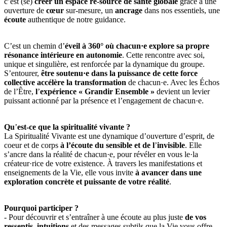
c’est (se)
créer un espace re-source de santé globale
grâce à une
ouverture de
cœur
sur-mesure, un
ancrage
dans nos essentiels, une
écoute
authentique de notre guidance.
C’est un chemin d’
éveil à 360°
où chacun·e explore sa propre
résonance intérieure en autonomie
. Cette rencontre avec soi,
unique et singulière, est renforcée par la dynamique du groupe.
S’entourer,
être soutenu·e dans la puissance de cette force
collective accélère la transformation
de chacun·e. Avec les Échos
de l’Être,
l
’
expérience
« Grandir Ensemble »
devient un levier
puissant actionné par la présence et l’engagement de chacun·e.
Qu
’
est-ce que la spiritualité vivante ?
La Spiritualité Vivante est une dynamique d’ouverture d’esprit, de
coeur et de corps
à l’écoute du sensible et de l
’
invisible
. Elle
s’ancre dans la réalité de chacun·e, pour révéler en vous le·la
créateur·rice de votre existence. À travers les manifestations et
enseignements de la Vie, elle vous invite
à avancer dans une
exploration concrète et puissante de votre réalité
.
Pourquoi participer ?
- Pour découvrir et s’entraîner à une écoute au plus juste
de vos
ressentis, intuitions
et des messages subtils que la Vie vous offre.