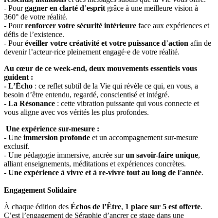
- Pour
gagner en clarté d
’
esprit
grâce à une meilleure vision à
360° de votre réalité.
- Pour
renforcer votre sécurité intérieure
face aux expériences et
défis de l’existence.
- Pour
éveiller votre créativité et votre puissance d
’
action
afin de
devenir l’acteur·rice pleinement engagé·e de votre réalité.
Au cœur de ce week-end, deux mouvements essentiels vous
guident :
- L’Écho
: ce reflet subtil de la Vie qui révèle ce qui, en vous, a
besoin d’être entendu, regardé, conscientisé et intégré.
- La Résonance
: cette vibration puissante qui vous connecte et
vous aligne avec vos vérités les plus profondes.
Une expérience sur-mesure :
- Une
immersion profonde
et un accompagnement sur-mesure
exclusif.
- Une pédagogie immersive, ancrée sur
un savoir-faire unique
,
alliant enseignements, méditations et expériences concrètes.
- Une expérience à vivre et à re-vivre tout au long de l
’
année
.
Engagement Solidaire
À chaque édition des
Échos de l’Être
,
1 place sur 5 est offerte
.
C’est l’engagement de Séraphie d’ancrer ce stage dans une