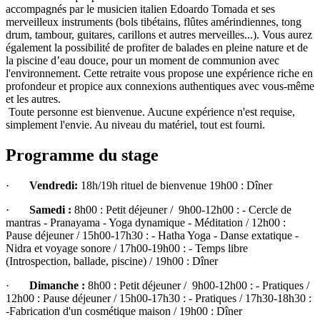
accompagnés par le musicien italien Edoardo Tomada et ses
merveilleux instruments (bols tibétains, flûtes amérindiennes, tong
drum, tambour, guitares, carillons et autres merveilles...). Vous aurez
également la possibilité de profiter de balades en pleine nature et de
la piscine d’eau douce, pour un moment de communion avec
l'environnement. Cette retraite vous propose une expérience riche en
profondeur et propice aux connexions authentiques avec vous-même
et les autres.
Toute personne est bienvenue. Aucune expérience n'est requise,
simplement l'envie. Au niveau du matériel, tout est fourni.​
Programme du stage
·
Vendredi:
18h/19h rituel de bienvenue 19h00 : Dîner
·
Samedi :
8h00 : Petit déjeuner / 9h00-12h00 : - Cercle de
mantras - Pranayama - Yoga dynamique - Méditation / 12h00 :
Pause déjeuner / 15h00-17h30 : - Hatha Yoga - Danse extatique -
Nidra et voyage sonore / 17h00-19h00 : - Temps libre
(Introspection, ballade, piscine) / 19h00 : Dîner
·
Dimanche​ :
8h00 : Petit déjeuner / 9h00-12h00 : - Pratiques /
12h00 : Pause déjeuner / 15h00-17h30 : - Pratiques / 17h30-18h30 :
-Fabrication d'un cosmétique maison / 19h00 : Dîner