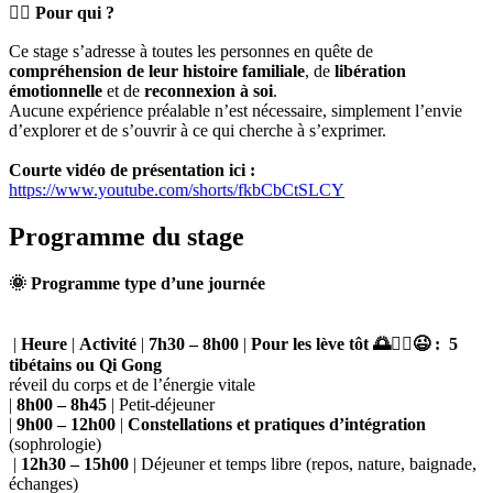
🧘‍♀️ Pour qui ?
Ce stage s’adresse à toutes les personnes en quête de
compréhension de leur histoire familiale
, de
libération
émotionnelle
et de
reconnexion à soi
.
Aucune expérience préalable n’est nécessaire, simplement l’envie
d’explorer et de s’ouvrir à ce qui cherche à s’exprimer.
Courte vidéo de présentation ici :
https://www.youtube.com/shorts/fkbCbCtSLCY
Programme du stage
🌞 Programme type d’une journée
|
Heure
|
Activité
|
7h30 – 8h00
|
Pour les lève tôt 🌅🧘‍♀️😉 : 5
tibétains ou Qi Gong
réveil du corps et de l’énergie vitale
|
8h00 – 8h45
| Petit-déjeuner
|
9h00 – 12h00
|
Constellations et pratiques d’intégration
(sophrologie)
|
12h30 – 15h00
| Déjeuner et temps libre (repos, nature, baignade,
échanges)