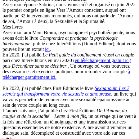
Avec mon épouse Sabrina, nous avons créé et organisé en juin 2022
le premier congrès en ligne Vers l’Amour conscient, auquel ont
participé 32 intervenants renommés, qui nous ont parlé de l’Amour
de soi, l’Amour à deux, la Sexualité et la Spiritualité.
Mes livres
Avec mon ami Marc Brami, psychologue et psychothérapeute, nous
avons écrit le livre
Comprendre et pratiquer la psychologie
biodynamique
, publié chez Interéditions (Dunod Editeur), dont vous
pouvez lire un extrait
ici
.
En 2020, j’ai publié
Le Petit guide du confinement réussi en couple
pari chez InterEditions en mai 2020
(en téléchargement gratuit ici)
puis
Déconfiner sans se déchirer
. Un ouvrage où vous trouverez
des ressources et exercices pratiques pour refonder votre couple
à
télécharger gratuitement ici.
En 2022, j’ai publié chez First Editions le livre
Sexpanouir. Les 7
secrets qui transforment votre vie sexuelle et amoureuse
, un livre qui
va vous permettre de renouer avec une sexualité épanouissante au
sein de votre couple au long cours.
L’année suivante, j’ai publié chez First Éditions
De l’Amour, du
couple et de la sexualité – Lettre à mon fils
, un ouvrage qui se veut à
la fois une réflexion, un témoignage et une transmission sur ces
questions essentielles de notre existence. À lire avant d’entamer un
dialogue sain, décomplexé et constructif avec votre ado sur ces
sujets.