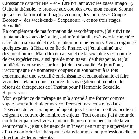
Croissance caractérielle » et « Être brillant avec les bases Imago »).
Outre la thérapie, je propose aux couples avec mon épouse Sabrina,
qui a suivi la formation Imago avec moi, des journées « Couple
Booster », des week-ends « Sexpanouir », et nos trois stages.
Sexualité
En complément de ma formation de sexothérapeute, j’ai suivi une
trentaine de stages de Tantra, qui m’ont familiarisé avec le caractère
sacré de la sexualité et de la relation homme femme. J’en ai organisé
quelques-uns, à Ibiza et en Île de France, et j’en ai animé une
dizaine d’autres. Ma réflexion au sujet de la sexualité s’est nourrie
de ces expériences, ainsi que de mon travail de thérapeute, et j’ai
publié deux ouvrages sur le sujet de la sexualité. Aujourd’hui,
j’accompagne de nombreux couples qui souhaitent à la fois
expérimenter une sexualité enrichissante et épanouissante et faire
vivre leur relation dans la durée. Je suis également membre du
réseau de thérapeutes de l’Institut pour l’Harmonie Sexuelle.
Supervision
Mon expérience de thérapeute m’a amené à me former comme
superviseur afin d’aider mes confrères et mes consœurs dans
l’exercice de leur pratique thérapeutique. Le métier de thérapeute est
exigeant et couvre de nombreux enjeux. Tout comme j’ai à cœur de
contribuer par mes livres à une meilleure compréhension de la vie
sentimentale , je suis heureux de m’investir en tant que superviseur
afin de conforter les thérapeutes dans leur mission professionnelle en
direction de leurs patients.