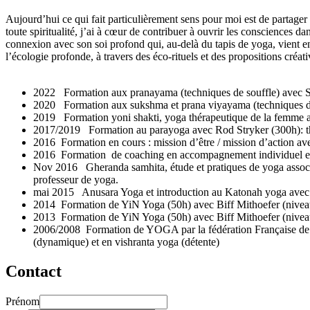
Aujourd’hui ce qui fait particulièrement sens pour moi est de partager 
toute spiritualité, j’ai à cœur de contribuer à ouvrir les consciences d
connexion avec son soi profond qui, au-delà du tapis de yoga, vient en
l’écologie profonde, à travers des éco-rituels et des propositions créat
2022 Formation aux pranayama (techniques de souffle) avec 
2020 Formation aux sukshma et prana viyayama (techniques de 
2019 Formation yoni shakti, yoga thérapeutique de la femme
2017/2019 Formation au parayoga avec Rod Stryker (300h): th
2016 Formation en cours : mission d’être / mission d’action 
2016 Formation de coaching en accompagnement individuel et
Nov 2016 Gheranda samhita, étude et pratiques de yoga associé
professeur de yoga.
mai 2015 Anusara Yoga et introduction au Katonah yoga avec Ele
2014 Formation de YiN Yoga (50h) avec Biff Mithoefer (nivea
2013 Formation de YiN Yoga (50h) avec Biff Mithoefer (nivea
2006/2008 Formation de YOGA par la fédération Française de Y
(dynamique) et en vishranta yoga (détente)
Contact
Prénom