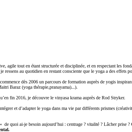
ve, agile tout en étant structurée et disciplinée, et en respectant les fo
je ressens au quotidien en restant consciente que le yoga a des effets pos
 commence dès 2006 un parcours de formation auprès de yogis inspirant
aitri Baraz (yoga thérapie,pranayama)...).
squ’en fin 2016, je découvre le vinyasa krama auprès de Rod Stryker.
ntégrer et d’adapter le yoga dans ma vie par différents prismes (créativ
« de quoi ai-je besoin aujourd’hui : centrage ? vitalité ? Lâcher prise 
ental.