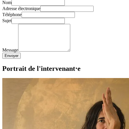
Nom
Adresse électronique
Téléphone
Sujet
Message
Envoyer
Portrait de l'intervenant⋅e