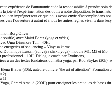
cette expérience de l’autonomie et de la responsabilité à prendre soin d
ans la joie et l'expérimentation des outils à notre disposition. Je transm
 soutien imprégner tout ce que nous avons envie d’accomplir dans nos vi
ives vers l’ouverture à autrui et à tous les autres règnes vivants dans le
Simon Borg Oliver
souffle) avec Maitri Baraz (yoga et védas).
 avec Uma Dinsmore Tuli - 40H.
e energetics of sequencing – Vinyasa karma
avec Dominique Lussan (adi vajra shakti yoga). module M1, M3 et M6.
 professionnel. 110H. Dialogue coach par Evolusens,
es à un des textes fondateurs du hatha yoga, par Rod Stryker (30h), a
na Brauer (30h), auteure du livre “the art of attention”. Formation co
u 2)
u 1)
oga, Gérard Arnaud (200H) pour enseigner les pratiques de bases du 