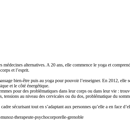
s médecines alternatives. A 20 ans, elle commence le yoga et comprend qu
orps et l’esprit.
assage bien-être puis au yoga pour pouvoir l’enseigner. En 2012, elle se
sique et le côté énergétique.
mes pour des problématiques dans leur corps ou dans leur vie : trouver 
tifs, tensions au niveau des cervicales ou du dos, problématique du somm
un cadre sécurisant tout en s’adaptant aux personnes qu’elle a en face d’el
ia-munoz-therapeute-psychocorporelle-grenoble