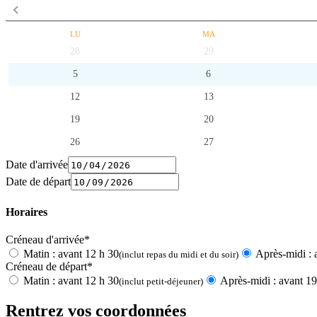
LU
MA
28
29
5
6
12
13
19
20
26
27
Date d'arrivée
Date de départ
Horaires
Créneau d'arrivée*
Matin : avant 12 h 30
Après-midi : 
(inclut repas du midi et du soir)
Créneau de départ*
Matin : avant 12 h 30
Après-midi : avant 19
(inclut petit-déjeuner)
Rentrez vos coordonnées