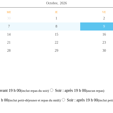
Octobre,
2026
ME
JE
VE
30
1
2
7
8
9
14
15
16
21
22
23
28
29
30
avant 19 h 00
Soir : après 19 h 00
(inclut repas du soir)
(aucun repas)
 h 00
Soir : après 19 h 00
(inclut petit-déjeuner et repas du midi)
(inclut pet