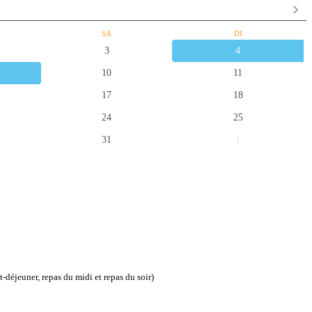
SA
DI
3
4
10
11
17
18
24
25
31
1
it-déjeuner, repas du midi et repas du soir)