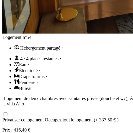
Logement n°54
Hébergement partagé
⋅
4 / 4 places restantes
⋅
Eau
⋅
Électricité
⋅
Draps fournis
⋅
Penderie
⋅
Bureau
Logement de deux chambres avec sanitaires privés (douche et wc), équ
la villa Alto.
Privatiser ce logement
Occupez tout le logement (+ 337,50 € )
Prix :
416,40 €