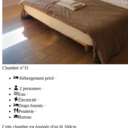
Chambre n°31
Hébergement privé
⋅
2 personnes
⋅
Eau
⋅
Électricité
⋅
Draps fournis
⋅
Penderie
⋅
Bureau
Cette chambre est équipée d'un lit 160cm