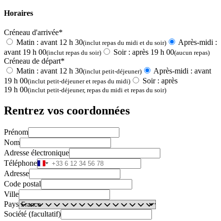
Horaires
Créneau d'arrivée*
Matin : avant 12 h 30
Après-midi :
(inclut repas du midi et du soir)
avant 19 h 00
Soir : après 19 h 00
(inclut repas du soir)
(aucun repas)
Créneau de départ*
Matin : avant 12 h 30
Après-midi : avant
(inclut petit-déjeuner)
19 h 00
Soir : après
(inclut petit-déjeuner et repas du midi)
19 h 00
(inclut petit-déjeuner, repas du midi et repas du soir)
Rentrez vos coordonnées
Prénom
Nom
Adresse électronique
Téléphone
Adresse
Code postal
Ville
Pays
Société (facultatif)