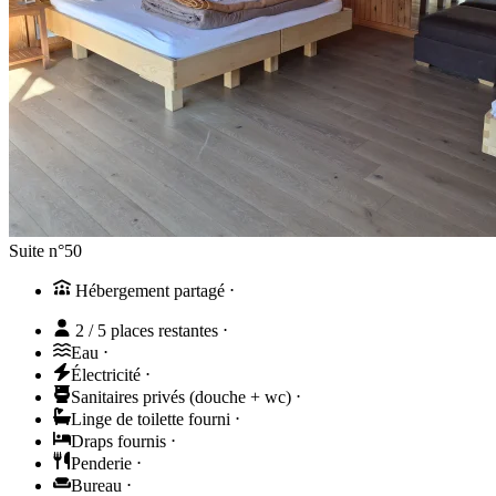
Suite n°50
Hébergement partagé
⋅
2 / 5 places restantes
⋅
Eau
⋅
Électricité
⋅
Sanitaires privés (douche + wc)
⋅
Linge de toilette fourni
⋅
Draps fournis
⋅
Penderie
⋅
Bureau
⋅