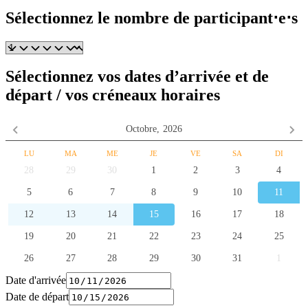
Sélectionnez le nombre de participant⋅e⋅s
Sélectionnez vos dates d’arrivée et de
départ / vos créneaux horaires
Octobre,
2026
LU
MA
ME
JE
VE
SA
DI
28
29
30
1
2
3
4
5
6
7
8
9
10
11
12
13
14
15
16
17
18
19
20
21
22
23
24
25
26
27
28
29
30
31
1
Date d'arrivée
Date de départ