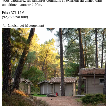
Vous partagerez les sanitaires communs à l'extérieur du chalet, dans
un bâtiment annexe à 20m.
Prix :
371,12 €
(
92,78 €
par nuit)
Choisir cet hébergement