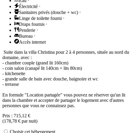
Eau
⋅
Électricité
⋅
Sanitaires privés (douche + wc)
⋅
Linge de toilette fourni
⋅
Draps fournis
⋅
Penderie
⋅
Bureau
⋅
Accès internet
Suite dans la villa Christina pour 2 à 4 personnes, située au nord du
domaine, avec :
- chambre couple (grand lit 160cm)
- coin salon (canapé lit 140cm + lits 80cm)
- kitchenette
- grande salle de bain avec douche, baignoire et wc
- terrasse
En formule "Location partagée" vous pouvez ne réserver qu'un lit
dans la chambre et accepter de partager le logement avec d'autres
personnes que vous ne connaissez pas.
Prix :
715,12 €
(
178,78 €
par nuit)
Choisir cet hébergement