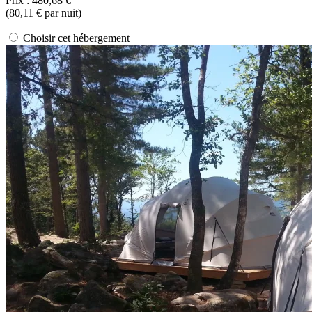
Prix :
480,68 €
(
80,11 €
par nuit)
Choisir cet hébergement