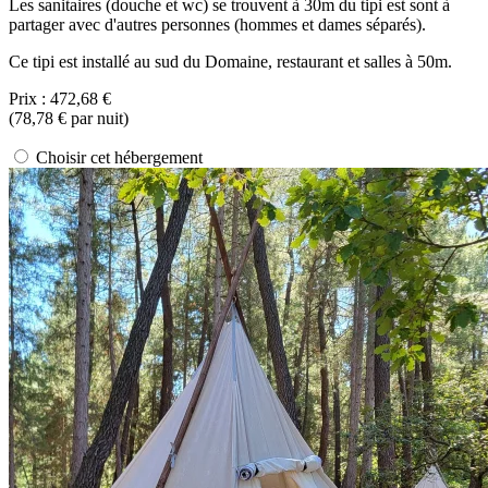
Les sanitaires (douche et wc) se trouvent à 30m du tipi est sont à
partager avec d'autres personnes (hommes et dames séparés).
Ce tipi est installé au sud du Domaine, restaurant et salles à 50m.
Prix :
472,68 €
(
78,78 €
par nuit)
Choisir cet hébergement