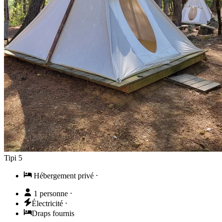
Tipi 5
Hébergement privé
⋅
1 personne
⋅
Électricité
⋅
Draps fournis