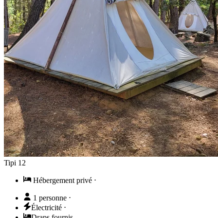
Tipi 12
Hébergement privé
⋅
1 personne
⋅
Électricité
⋅
Draps fournis