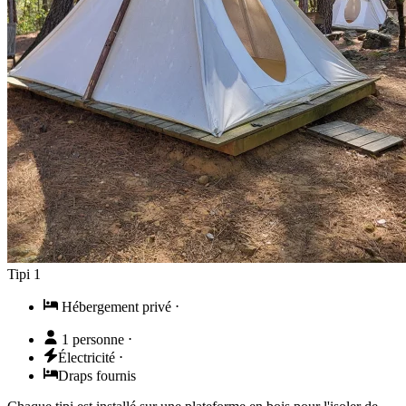
Tipi 1
Hébergement privé
⋅
1 personne
⋅
Électricité
⋅
Draps fournis