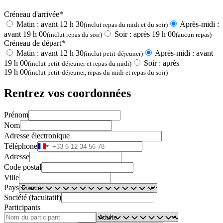
Créneau d'arrivée*
Matin : avant 12 h 30
Après-midi :
(inclut repas du midi et du soir)
avant 19 h 00
Soir : après 19 h 00
(inclut repas du soir)
(aucun repas)
Créneau de départ*
Matin : avant 12 h 30
Après-midi : avant
(inclut petit-déjeuner)
19 h 00
Soir : après
(inclut petit-déjeuner et repas du midi)
19 h 00
(inclut petit-déjeuner, repas du midi et repas du soir)
Rentrez vos coordonnées
Prénom
Nom
Adresse électronique
Téléphone
Adresse
Code postal
Ville
Pays
Société (facultatif)
Participants