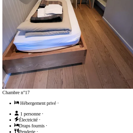
Chambre n°17
Hébergement privé
⋅
1 personne
⋅
Électricité
⋅
Draps fournis
⋅
Penderie
⋅