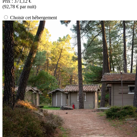
Prix :
371,12 €
(
92,78 €
par nuit)
Choisir cet hébergement