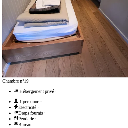
Chambre n°19
Hébergement privé
⋅
1 personne
⋅
Électricité
⋅
Draps fournis
⋅
Penderie
⋅
Bureau