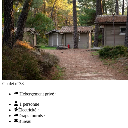
Chalet n°38
Hébergement privé
⋅
1 personne
⋅
Électricité
⋅
Draps fournis
⋅
Bureau