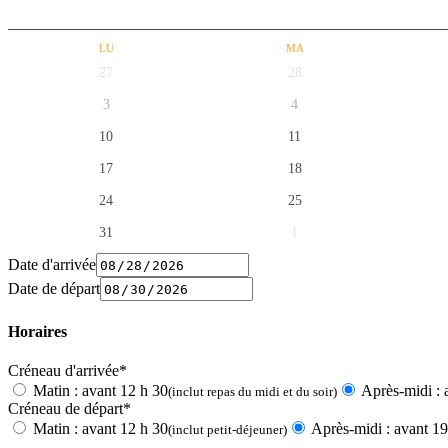
LU
MA
27
28
3
4
10
11
17
18
24
25
31
1
Date d'arrivée
Date de départ
Horaires
Créneau d'arrivée*
Matin : avant 12 h 30
Après-midi : 
(inclut repas du midi et du soir)
Créneau de départ*
Matin : avant 12 h 30
Après-midi : avant 19
(inclut petit-déjeuner)