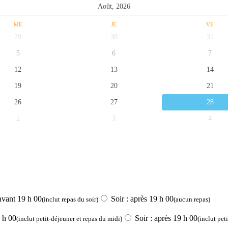
Août,
2026
ME
JE
VE
29
30
31
5
6
7
12
13
14
19
20
21
26
27
28
2
3
4
avant 19 h 00
Soir : après 19 h 00
(inclut repas du soir)
(aucun repas)
 h 00
Soir : après 19 h 00
(inclut petit-déjeuner et repas du midi)
(inclut pet