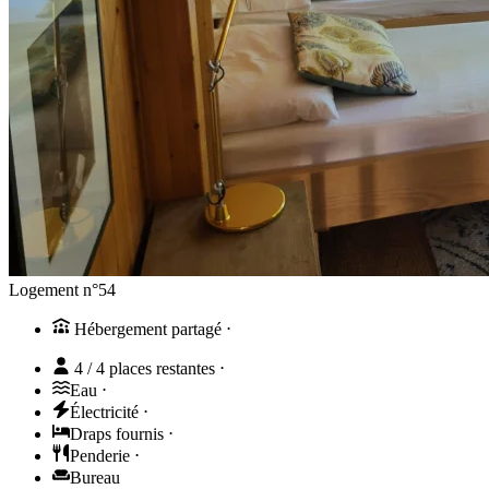
Logement n°54
Hébergement partagé
⋅
4 / 4 places restantes
⋅
Eau
⋅
Électricité
⋅
Draps fournis
⋅
Penderie
⋅
Bureau