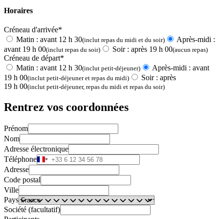
Horaires
Créneau d'arrivée*
Matin : avant 12 h 30
Après-midi :
(inclut repas du midi et du soir)
avant 19 h 00
Soir : après 19 h 00
(inclut repas du soir)
(aucun repas)
Créneau de départ*
Matin : avant 12 h 30
Après-midi : avant
(inclut petit-déjeuner)
19 h 00
Soir : après
(inclut petit-déjeuner et repas du midi)
19 h 00
(inclut petit-déjeuner, repas du midi et repas du soir)
Rentrez vos coordonnées
Prénom
Nom
Adresse électronique
Téléphone
Adresse
Code postal
Ville
Pays
Société (facultatif)