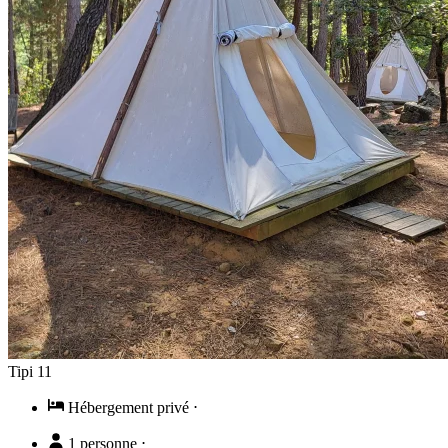
Tipi 11
Hébergement privé
⋅
1 personne
⋅