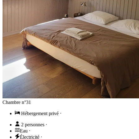
Chambre n°31
Hébergement privé
⋅
2 personnes
⋅
Eau
⋅
Électricité
⋅