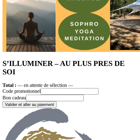
S’ILLUMINER – AU PLUS PRES DE
SOI
Total :
— en attente de sélection —
Code promotionnel
Bon cadeau
Valider et aller au paiement