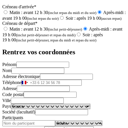
Créneau d'arrivée*
Matin : avant 12 h 30
Après-midi :
(inclut repas du midi et du soir)
avant 19 h 00
Soir : après 19 h 00
(inclut repas du soir)
(aucun repas)
Créneau de départ*
Matin : avant 12 h 30
Après-midi : avant
(inclut petit-déjeuner)
19 h 00
Soir : après
(inclut petit-déjeuner et repas du midi)
19 h 00
(inclut petit-déjeuner, repas du midi et repas du soir)
Rentrez vos coordonnées
Prénom
Nom
Adresse électronique
Téléphone
Adresse
Code postal
Ville
Pays
Société (facultatif)
Participants