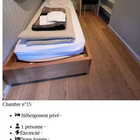
Chambre n°15
Hébergement privé
⋅
1 personne
⋅
Électricité
⋅
Draps fournis
⋅