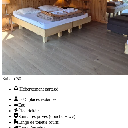
Suite n°50
Hébergement partagé
⋅
5 / 5 places restantes
⋅
Eau
⋅
Électricité
⋅
Sanitaires privés (douche + wc)
⋅
Linge de toilette fourni
⋅
Draps fournis
⋅