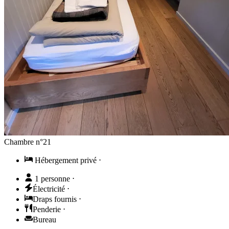
Chambre n°21
Hébergement privé
⋅
1 personne
⋅
Électricité
⋅
Draps fournis
⋅
Penderie
⋅
Bureau