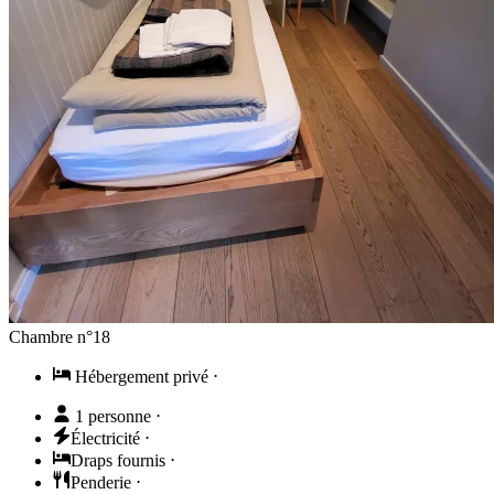
Chambre n°18
Hébergement privé
⋅
1 personne
⋅
Électricité
⋅
Draps fournis
⋅
Penderie
⋅