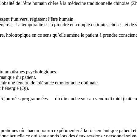
lobalité de l’être humain chère à la médecine traditionnelle chinoise (Z
ssent l’univers, régissent l’être humain.
énère ». La temporalité est à prendre en compte en toutes choses, et de s
ère, holotropique en ce sens qu’elle amène le patient à prendre conscien
 traumatismes psychologiques.
matique du patient.
tenir une fenêtre de tolérance émotionnelle optimale.
 l’énergie (Qi).
 5 journées programmées du dimanche soir au vendredi midi (soit enviro
atiques où chacun pourra expérimenter à la fois en tant que patient et t
ique actuelle ce qui sera appris lors des deux sessions : personnel soi