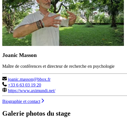
Joanic Masson
Maître de conférences et directeur de recherche en psychologie
joanic.masson@bbox.fr
+33 6 63 03 19 20
https://www.aximundi.net/
Biographie et contact
Galerie photos du stage